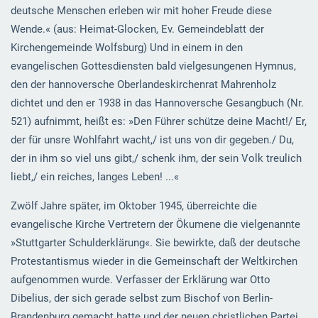
deutsche Menschen erleben wir mit hoher Freude diese
Wende.« (aus: Heimat-Glocken, Ev. Gemeindeblatt der
Kirchengemeinde Wolfsburg) Und in einem in den
evangelischen Gottesdiensten bald vielgesungenen Hymnus,
den der hannoversche Oberlandeskirchenrat Mahrenholz
dichtet und den er 1938 in das Hannoversche Gesangbuch (Nr.
521) aufnimmt, heißt es: »Den Führer schütze deine Macht!/ Er,
der für unsre Wohlfahrt wacht,/ ist uns von dir gegeben./ Du,
der in ihm so viel uns gibt,/ schenk ihm, der sein Volk treulich
liebt,/ ein reiches, langes Leben! ...«
Zwölf Jahre später, im Oktober 1945, überreichte die
evangelische Kirche Vertretern der Ökumene die vielgenannte
»Stuttgarter Schulderklärung«. Sie bewirkte, daß der deutsche
Protestantismus wieder in die Gemeinschaft der Weltkirchen
aufgenommen wurde. Verfasser der Erklärung war Otto
Dibelius, der sich gerade selbst zum Bischof von Berlin-
Brandenburg gemacht hatte und der neuen christlichen Partei,