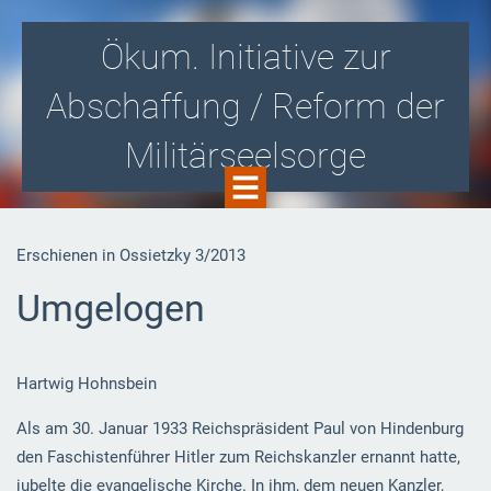
Ökum. Initiative zur
Abschaffung / Reform der
Militärseelsorge
Gegen die Zusammenarbeit von Kirche
Erschienen in Ossietzky 3/2013
und Militär! Für eine kirchlich
Umgelogen
organisierte Soldatenseelsorge i.S.v.
Aussteigerbegleitung und -beratung!
Hartwig Hohnsbein
Als am 30. Januar 1933 Reichspräsident Paul von Hindenburg
den Faschistenführer Hitler zum Reichskanzler ernannt hatte,
jubelte die evangelische Kirche. In ihm, dem neuen Kanzler,