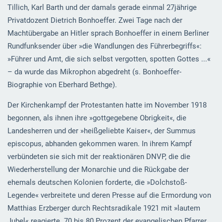
Tillich, Karl Barth und der damals gerade einmal 27jährige
Privatdozent Dietrich Bonhoeffer. Zwei Tage nach der
Machtübergabe an Hitler sprach Bonhoeffer in einem Berliner
Rundfunksender über »die Wandlungen des Führerbegriffs«:
»Führer und Amt, die sich selbst vergotten, spotten Gottes ...«
– da wurde das Mikrophon abgedreht (s. Bonhoeffer-
Biographie von Eberhard Bethge).
Der Kirchenkampf der Protestanten hatte im November 1918
begonnen, als ihnen ihre »gottgegebene Obrigkeit«, die
Landesherren und der »heißgeliebte Kaiser«, der Summus
episcopus, abhanden gekommen waren. In ihrem Kampf
verbündeten sie sich mit der reaktionären DNVP, die die
Wiederherstellung der Monarchie und die Rückgabe der
ehemals deutschen Kolonien forderte, die »Dolchstoß-
Legende« verbreitete und deren Presse auf die Ermordung von
Matthias Erzberger durch Rechtsradikale 1921 mit »lautem
Jubel« reagierte. 70 bis 80 Prozent der evangelischen Pfarrer