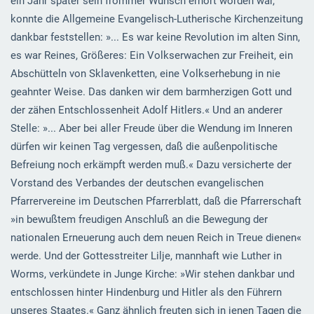
ein Jahr später sein frommer Wunsch erhört worden war,
konnte die Allgemeine Evangelisch-Lutherische Kirchenzeitung
dankbar feststellen: »... Es war keine Revolution im alten Sinn,
es war Reines, Größeres: Ein Volkserwachen zur Freiheit, ein
Abschütteln von Sklavenketten, eine Volkserhebung in nie
geahnter Weise. Das danken wir dem barmherzigen Gott und
der zähen Entschlossenheit Adolf Hitlers.« Und an anderer
Stelle: »... Aber bei aller Freude über die Wendung im Inneren
dürfen wir keinen Tag vergessen, daß die außenpolitische
Befreiung noch erkämpft werden muß.« Dazu versicherte der
Vorstand des Verbandes der deutschen evangelischen
Pfarrervereine im Deutschen Pfarrerblatt, daß die Pfarrerschaft
»in bewußtem freudigen Anschluß an die Bewegung der
nationalen Erneuerung auch dem neuen Reich in Treue dienen«
werde. Und der Gottesstreiter Lilje, mannhaft wie Luther in
Worms, verkündete in Junge Kirche: »Wir stehen dankbar und
entschlossen hinter Hindenburg und Hitler als den Führern
unseres Staates.« Ganz ähnlich freuten sich in jenen Tagen die