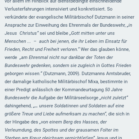
vor allem im Hinblick auf dienstbedingte einschneidende
Verlusterfahrungen intensiviert und konkretisiert. So
verkündete der evangelische Militärbischof Dutzmann in seiner
Ansprache zur Einweihung des Ehrenmals der Bundeswehr,
„in
Jesus Christus“
sei und bleibe
„Gott mitten unter uns
Menschen ... – auch bei jenen, die ihr Leben im Einsatz für
Frieden, Recht und Freiheit verloren.“
Wer das glauben könne,
werde
„am Ehrenmal nicht nur dankbar der Toten der
Bundeswehr gedenken, sondern sie zugleich in Gottes Frieden
geborgen wissen.“
(Dutzmann, 2009). Dutzmanns Amtsbruder,
der damalige katholische Militärbischof Mixa, bestimmte in
einer Predigt anlässlich der Kommandeurtagung
50 Jahre
Bundeswehr
die Aufgabe der Militärseelsorge
„nicht zuletzt“
dahingehend, „
…
unsere Soldatinnen und Soldaten auf eine
größere Treue und Liebe aufmerksam zu machen“,
die sich in
der Hingabe des
„von einem Berg des Hasses, der
Verleumdung, des Spottes und der grausamen Folter im
Sterben am Kreuz gleichsam vernicht(et)en“
Jesus und in