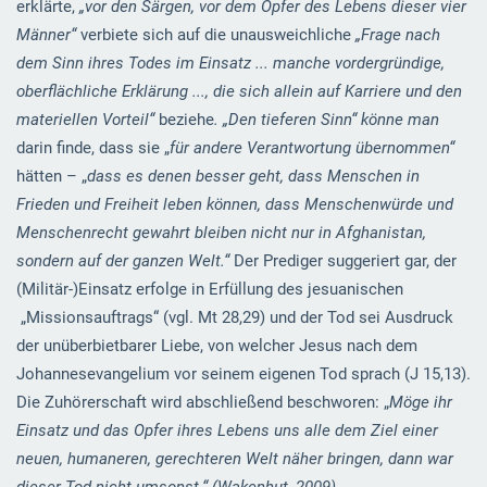
erklärte,
„vor den Särgen, vor dem Opfer des Lebens dieser vier
Männer“
verbiete sich auf die unausweichliche
„Frage nach
dem Sinn ihres Todes im Einsatz ... manche vordergründige,
oberflächliche Erklärung ..., die sich allein auf Karriere und den
materiellen Vorteil“
beziehe
. „D
en tieferen Sinn“
könne man
darin finde, dass sie „
für andere Verantwortung übernommen“
hätten – „
dass es denen besser geht, dass Menschen in
Frieden und Freiheit leben können, dass Menschenwürde und
Menschenrecht gewahrt bleiben nicht nur in Afghanistan,
sondern auf der ganzen Welt.“
Der Prediger suggeriert gar, der
(Militär-)Einsatz erfolge in Erfüllung des jesuanischen
„Missionsauftrags“ (vgl. Mt 28,29) und der Tod sei Ausdruck
der unüberbietbarer Liebe, von welcher Jesus nach dem
Johannesevangelium vor seinem eigenen Tod sprach (J 15,13).
Die Zuhörerschaft wird abschließend beschworen: „
Möge ihr
Einsatz und das Opfer ihres Lebens uns alle dem Ziel einer
neuen, humaneren, gerechteren Welt näher bringen, dann war