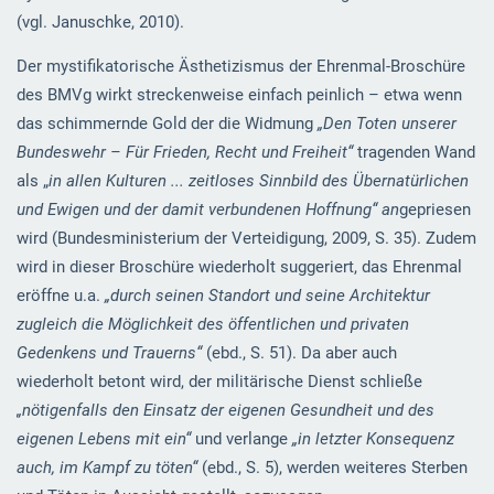
(vgl. Januschke, 2010).
Der mystifikatorische Ästhetizismus der Ehrenmal-Broschüre
des BMVg wirkt streckenweise einfach peinlich – etwa wenn
das schimmernde Gold der die Widmung
„Den Toten unserer
Bundeswehr – Für Frieden, Recht und Freiheit“
tragenden Wand
als „
in allen Kulturen ... zeitloses Sinnbild des Übernatürlichen
und Ewigen und der damit verbundenen Hoffnung“ an
gepriesen
wird (Bundesministerium der Verteidigung, 2009, S. 35). Zudem
wird in dieser Broschüre wiederholt suggeriert, das Ehrenmal
eröffne u.a.
„durch seinen Standort und seine Architektur
zugleich die Möglichkeit des öffentlichen und privaten
Gedenkens und Trauerns“
(ebd., S. 51). Da aber auch
wiederholt betont wird, der militärische Dienst schließe
„nötigenfalls den Einsatz der eigenen Gesundheit und des
eigenen Lebens mit ein“
und verlange
„in letzter Konsequenz
auch, im Kampf zu töten“
(ebd., S. 5), werden weiteres Sterben