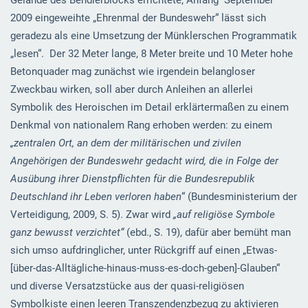
2009 eingeweihte „Ehrenmal der Bundeswehr“ lässt sich
geradezu als eine Umsetzung der Münklerschen Programmatik
„lesen“. Der 32 Meter lange, 8 Meter breite und 10 Meter hohe
Betonquader mag zunächst wie irgendein belangloser
Zweckbau wirken, soll aber durch Anleihen an allerlei
Symbolik des Heroischen im Detail erklärtermaßen zu einem
Denkmal von nationalem Rang erhoben werden: zu einem
„zentralen Ort, an dem der militärischen und zivilen
Angehörigen der Bundeswehr gedacht wird, die in Folge der
Ausübung ihrer Dienstpflichten für die Bundesrepublik
Deutschland ihr Leben verloren haben
“ (Bundesministerium der
Verteidigung, 2009, S. 5). Zwar wird
„auf religiöse Symbole
ganz bewusst verzichtet“
(ebd., S. 19), dafür aber bemüht man
sich umso aufdringlicher, unter Rückgriff auf einen „Etwas-
[über-das-Alltägliche-hinaus-muss-es-doch-geben]-Glauben“
und diverse Versatzstücke aus der quasi-religiösen
Symbolkiste einen leeren Transzendenzbezug zu aktivieren