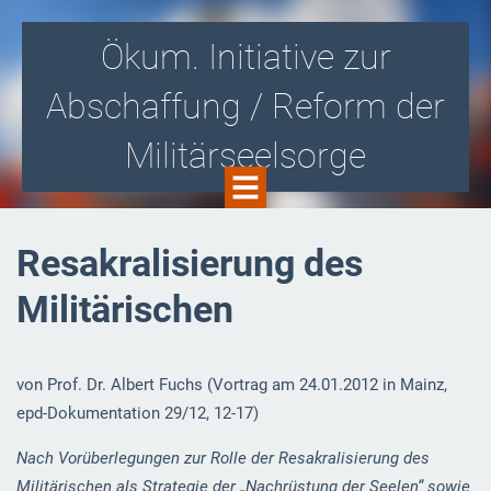
Ökum. Initiative zur
Abschaffung / Reform der
Militärseelsorge
Gegen die Zusammenarbeit von Kirche
Resakralisierung des
und Militär! Für eine kirchlich
Militärischen
organisierte Soldatenseelsorge i.S.v.
Aussteigerbegleitung und -beratung!
von Prof. Dr. Albert Fuchs (Vortrag am 24.01.2012 in Mainz,
epd-Dokumentation 29/12, 12-17)
Nach Vorüberlegungen zur Rolle der Resakralisierung des
Militärischen als Strategie der „Nachrüstung der Seelen“ sowie