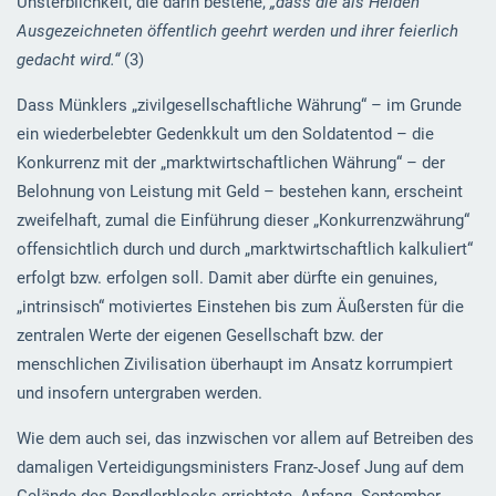
Unsterblichkeit, die darin bestehe,
„dass die als Helden
Ausgezeichneten öffentlich geehrt werden und ihrer feierlich
gedacht wird.“
(3)
Dass Münklers „zivilgesellschaftliche Währung“ – im Grunde
ein wiederbelebter Gedenkkult um den Soldatentod – die
Konkurrenz mit der „marktwirtschaftlichen Währung“ – der
Belohnung von Leistung mit Geld – bestehen kann, erscheint
zweifelhaft, zumal die Einführung dieser „Konkurrenzwährung“
offensichtlich durch und durch „marktwirtschaftlich kalkuliert“
erfolgt bzw. erfolgen soll. Damit aber dürfte ein genuines,
„intrinsisch“ motiviertes Einstehen bis zum Äußersten für die
zentralen Werte der eigenen Gesellschaft bzw. der
menschlichen Zivilisation überhaupt im Ansatz korrumpiert
und insofern untergraben werden.
Wie dem auch sei, das inzwischen vor allem auf Betreiben des
damaligen Verteidigungsministers Franz-Josef Jung auf dem
Gelände des Bendlerblocks errichtete, Anfang September