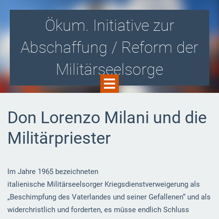
Ökum. Initiative zur
Abschaffung / Reform der
Militärseelsorge
Gegen die Zusammenarbeit von Kirche
Don Lorenzo Milani und die
und Militär! Für eine kirchlich
Militärpriester
organisierte Soldatenseelsorge i.S.v.
Aussteigerbegleitung und -beratung!
Im Jahre 1965 bezeichneten
italienische Militärseelsorger Kriegsdienstverweigerung als
„Beschimpfung des Vaterlandes und seiner Gefallenen“ und als
widerchristlich und forderten, es müsse endlich Schluss