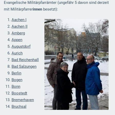
Evangelische Militärpfarrämter (ungefähr 5 davon sind derzeit
mit Militärpfarrer
innen
besetzt):
Aachen I
Aachen II
Amberg
Appen
Augustdorf
Aurich
Bad Reichenhall
Bad Salzungen
Berlin
Bogen
Bonn
Boostedt
Bremerhaven
Bruchsal