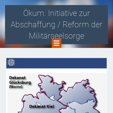
Ökum. Initiative zur
Abschaffung / Reform der
Militärseelsorge
Gegen die Zusammenarbeit von Kirche
und Militär! Für eine kirchlich
organisierte Soldatenseelsorge i.S.v.
Aussteigerbegleitung und -beratung!