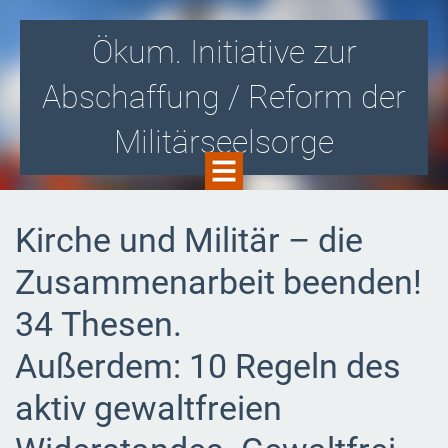
Ökum. Initiative zur
Abschaffung / Reform der
Militärseelsorge
Gegen die Zusammenarbeit von Kirche
Kirche und Militär – die
und Militär! Für eine kirchlich
Zusammenarbeit beenden!
organisierte Soldatenseelsorge i.S.v.
34 Thesen.
Aussteigerbegleitung und -beratung!
Außerdem: 10 Regeln des
aktiv gewaltfreien