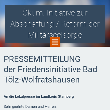
Ökum. Initiative zur
Abschaffung / Reform der
Militärseelsorge
Gegen die Zusammenarbeit von Kirche
PRESSEMITTEILUNG
und Militär! Für eine kirchlich
der Friedensinitiative Bad
organisierte Soldatenseelsorge i.S.v.
Tölz-Wolfratshausen
Aussteigerbegleitung und -beratung!
An die Lokalpresse im Landkreis Starnberg
Sehr geehrte Damen und Herren,