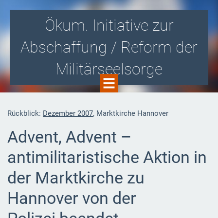
Ökum. Initiative zur
Abschaffung / Reform der
Militärseelsorge
Gegen die Zusammenarbeit von Kirche
Rückblick:
Dezember 2007
, Marktkirche Hannover
und Militär! Für eine kirchlich
Advent, Advent –
organisierte Soldatenseelsorge i.S.v.
antimilitaristische Aktion in
Aussteigerbegleitung und -beratung!
der Marktkirche zu
Hannover von der