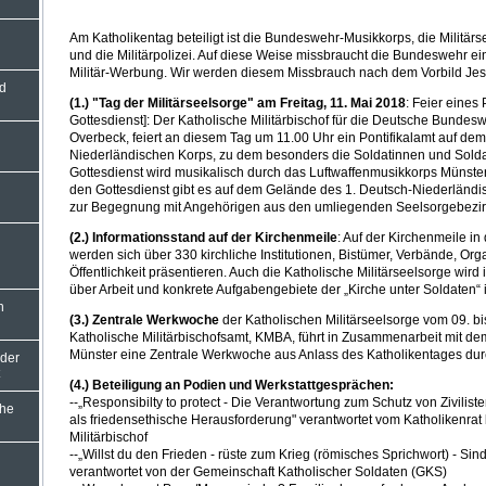
Am Katholikentag beteiligt ist die Bundeswehr-Musikkorps, die Militärse
und die Militärpolizei. Auf diese Weise missbraucht die Bundeswehr ein
Militär-Werbung. Wir werden diesem Missbrauch nach dem Vorbild Jesu
nd
(1.) "Tag der Militärseelsorge" am Freitag, 11. Mai 2018
: Feier eines 
Gottesdienst]: Der Katholische Militärbischof für die Deutsche Bundesw
Overbeck, feiert an diesem Tag um 11.00 Uhr ein Pontifikalamt auf de
Niederländischen Korps, zu dem besonders die Soldatinnen und Solda
Gottesdienst wird musikalisch durch das Luftwaffenmusikkorps Münster
den Gottesdienst gibt es auf dem Gelände des 1. Deutsch-Niederländi
zur Begegnung mit Angehörigen aus den umliegenden Seelsorgebezir
(2.) Informationsstand auf der Kirchenmeile
: Auf der Kirchenmeile i
werden sich über 330 kirchliche Institutionen, Bistümer, Verbände, Orga
Öffentlichkeit präsentieren. Auch die Katholische Militärseelsorge wird 
über Arbeit und konkrete Aufgabengebiete der „Kirche unter Soldaten“ 
n
(3.) Zentrale Werkwoche
der Katholischen Militärseelsorge vom 09. bi
Katholische Militärbischofsamt, KMBA, führt in Zusammenarbeit mit dem
Münster eine Zentrale Werkwoche aus Anlass des Katholikentages dur
 der
(4.) Beteiligung an Podien und Werkstattgesprächen:
--„Responsibilty to protect - Die Verantwortung zum Schutz von Ziviliste
che
als friedensethische Herausforderung" verantwortet vom Katholikenrat
Militärbischof
--„Willst du den Frieden - rüste zum Krieg (römisches Sprichwort) - Sind
verantwortet von der Gemeinschaft Katholischer Soldaten (GKS)