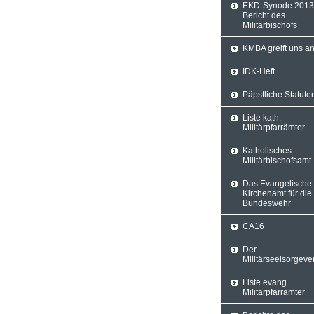
EKD-Synode 2013
Bericht des
Militärbischofs
KMBA greift uns a
IDK-Heft
Päpstliche Statute
Liste kath.
Militärpfarrämter
Katholisches
Militärbischofsamt
Das Evangelische
Kirchenamt für die
Bundeswehr
CA16
Der
Militärseelsorgeve
Liste evang.
Militärpfarrämter