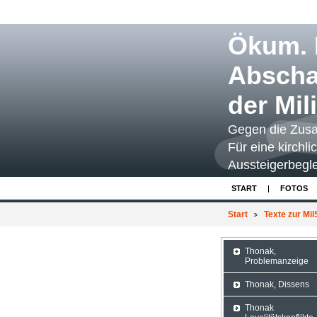
Ökum. I
Abscha
der Mil
Gegen die Zusa
Für eine kirchli
Aussteigerbegle
START
FOTOS
Start
Texte zur Mi
Thonak,
Problemanzeige
Thonak, Dissens
Thonak