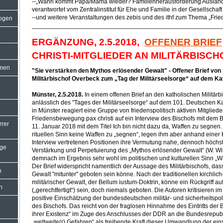
--„Wann kommt Papa/Mama wieder? Familienherausforderung Ausland
verantwortet vom Zentralinstitut für Ehe und Familie in der Gesellschaft
--und weitere Veranstaltungen des zebis und des ithf zum Thema „Frie
ogen
______________________________________________________
e
ERGÄNZUNG, 2.5.2018,
OFFENER BRIEF
CHRISTI-MITGLIEDER AN MILITÄRBISC
umen
"Sie verstärken den Mythos erlösender Gewalt" - Offener Brief von 
Militärbischof Overbeck zum „Tag der Militärseelsorge“ auf dem Ka
Münster, 2.5.2018.
In einem offenen Brief an den katholischen Militär
anlässlich des "Tages der Militärseelsorge“ auf dem 101. Deutschen K
in Münster reagiert eine Gruppe von friedenspolitisch aktiven Mitglied
Friedensbewegung pax christi auf ein Interview des Bischofs mit dem
rrer
11. Januar 2018 mit dem Titel Ich bin nicht dazu da, Waffen zu segnen
rituellen Sinn keine Waffen zu „segnen“, legen ihm aber anhand eine
Interview vertretenen Positionen ihre Vermutung nahe, dennoch höchs
rge
Verstärkung und Perpetuierung des „Mythos erlösender Gewalt“ (W. Wi
demnach im Ergebnis sehr wohl im politischen und kulturellen Sinn „W
Der Brief widerspricht namentlich der Aussage des Militärbischofs, dass 
n
Gewalt "mitunter" geboten sein könne. Nach der traditionellen kirchlic
militärischer Gewalt, der Bellum iustum-Doktrin, könne ein Rückgriff au
n
(„gerechtfertigt“) sein, doch niemals geboten. Die Autoren kritisieren 
positive Einschätzung der bundesdeutschen militär- und sicherheitspol
des Bischofs. Das reicht von der fraglosen Hinnahme des Eintritts der
ihrer Existenz“ im Zuge des Anschlusses der DDR an die Bundesrepub
„weltweite(r) Gefahren“ als treibende Kraft dieser Umwandlung der ein