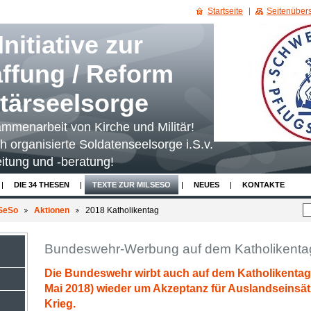
Startseite
Seitenübers
nitiative zur
ffung / Reform
itärseelsorge
mmenarbeit von Kirche und Militär!
ch organisierte Soldatenseelsorge i.S.v.
itung und -beratung!
DIE 34 THESEN
TEXTE ZUR MILSESO
NEUES
KONTAKTE
lSeSo
Aktionen
2018 Katholikentag
Bundeswehr-Werbung auf dem Katholikentag
Die Bundeswehr wirbt auch auf dem Katholikentag i
Mai 2018) wieder um Akzeptanz für Auslandseinsä
Krieg.