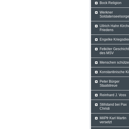
Bock Religion
Werkner
Soldatenseelsorg
Ullrich Hahn Kirch
Friedens
Engelke Kriegsdie
Fetköter Geschich
des MSV
Menschen schütz
Konstantinische K
Peter Bürger
Staatstreue
Reinhard J. Voss
Stillstand bei Pax
Christi
MilPfr Karl Martin
versetzt