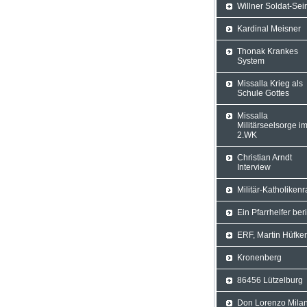
Willner Soldat-Sei
Kardinal Meisner
Thonak Krankes
System
Missalla Krieg als
Schule Gottes
Missalla
Militärseelsorge i
2.WK
Christian Arndt
Interview
Militär-Katholikenr
Ein Pfarrhelfer ber
ERF, Martin Hüfke
Kronenberg
86456 Lützelburg
Don Lorenzo Milan