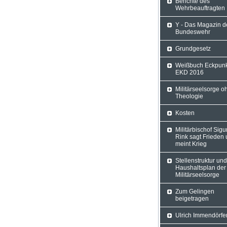
Berichte des
Wehrbeauftragten
Y - Das Magazin d
Bundeswehr
Grundgesetz
Weißbuch Eckpun
EKD 2016
Militärseelsorge o
Theologie
Kosten
Militärbischof Sigu
Rink sagt Frieden
meint Krieg
Stellenstruktur und
Haushaltsplan der
Militärseelsorge
Zum Gelingen
beigetragen
Ulrich Immendörfe