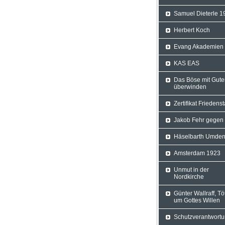
Samuel Dieterle 1
Herbert Koch
Evang Akademien
KAS EAS
Das Böse mit Gut
überwinden
Zertifikat Friedens
Jakob Fehr gegen
Häselbarth Umde
Amsterdam 1923
Unmut in der
Nordkirche
Günter Wallraff, Tö
um Gottes Willen
Schutzverantwort