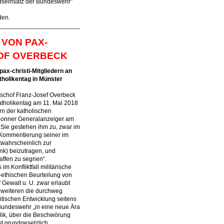
seinsatz der Bundeswehr"
den.
__________________________
VON PAX-
HOF OVERBECK
pax-christi-Mitgliedern an
tholikentag in Münster
bischof Franz-Josef Overbeck
atholikentag am 11. Mai 2018
ern der katholischen
 Bonner Generalanzeiger am
. Sie gestehen ihm zu, zwar im
r Kommentierung seiner im
twahrscheinlich zur
nk) beizutragen, und
affen zu segnen“.
im Konfliktfall militärische
h-ethischen Beurteilung von
f Gewalt u. U. zwar erlaubt
im weiteren die durchweg
itischen Entwicklung seitens
 Bundeswehr „in eine neue Ära
lik, über die Beschwörung
st grundgesetzlich