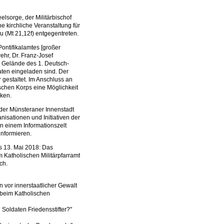
elsorge, der Militärbischof
e kirchliche Veranstaltung für
 (Mt 21,12f) entgegentreten.
Pontifikalamtes [großer
ehr, Dr. Franz-Josef
m Gelände des 1. Deutsch-
ten eingeladen sind. Der
 gestaltet. Im Anschluss an
schen Korps eine Möglichkeit
ken.
n der Münsteraner Innenstadt
nisationen und Initiativen der
in einem Informationszelt
informieren.
s 13. Mai 2018: Das
 Katholischen Militärpfarramt
ch.
n vor inner­staatlicher Gewalt
 beim Katholischen
 Soldaten Friedensstifter?"