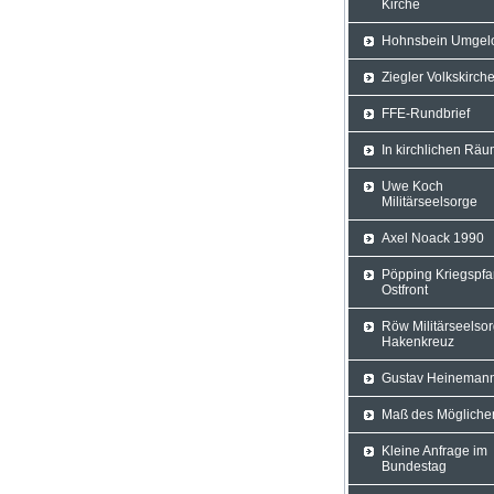
Kirche
Hohnsbein Umgel
Ziegler Volkskirch
FFE-Rundbrief
In kirchlichen Rä
Uwe Koch
Militärseelsorge
Axel Noack 1990
Pöpping Kriegspfa
Ostfront
Röw Militärseelso
Hakenkreuz
Gustav Heineman
Maß des Mögliche
Kleine Anfrage im
Bundestag