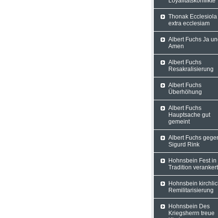
Loyalitätskonflikte
Thonak Ecclesiola
extra ecclesiam
Albert Fuchs Ja u
Amen
Albert Fuchs
Resakralisierung
Albert Fuchs
Überhöhung
Albert Fuchs
Hauptsache gut
gemeint
Albert Fuchs gege
Sigurd Rink
Hohnsbein Fest in
Tradition verankert
Hohnsbein kirchli
Remilitarisierung
Hohnsbein Des
Kriegsherrn treue