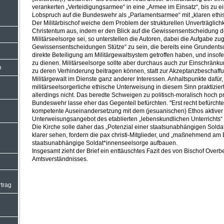
verankerten „Verteidigungsarmee“ in eine „Armee im Einsatz“, bis zu 
Lobspruch auf die Bundeswehr als „Parlamentsarmee“ mit „klaren ethi
Der Militärbischof weiche dem Problem der strukturellen Unverträglichk
Christentum aus, indem er den Blick auf die Gewissensentscheidung d
n
Militärseelsorge sei, so unterstellen die Autoren, dabei die Aufgabe z
Gewissensentscheidungen Stütze“ zu sein, die bereits eine Grundentsc
direkte Beteiligung am Militärgewaltsystem getroffen haben, und insof
zu dienen. Militärseelsorge sollte aber durchaus auch zur Einschränku
n
zu deren Verhinderung beitragen können, statt zur Akzeptanzbeschaffu
Militärgewalt im Dienste ganz anderer Interessen. Anhaltspunkte dafür,
militärseelsorgerliche ethische Unterweisung in diesem Sinn praktizie
allerdings nicht. Das beredte Schweigen zu politisch-moralisch hoch 
Bundeswehr lasse eher das Gegenteil befürchten. "Erst recht befürchten
kompetente Auseinandersetzung mit dem (jesuanischen) Ethos aktiver 
Unterweisungsangebot des etablierten „lebenskundlichen Unterrichts“ g
Die Kirche solle daher das „Potenzial einer staatsunabhängigen Solda
klarer sehen, fordern die pax christi-Mitglieder, und „maßnehmend am
staatsunabhängige Soldat*innenseelsorge aufbauen.
Insgesamt zieht der Brief ein enttäuschtes Fazit des von Bischof Over
Amtsverständnisses.
rtrag