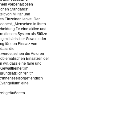
einem vorbehaltlosen
schen Standards“.
eit von Militär und
es Einzelnen lenke. Der
ugedacht, „Menschen in ihren
heidung für eine aktive und
ern diesem System als Stütze
ng militärischer Gewalt oder
ng für den Einsatz von
 dass die
rt werde, sehen die Autoren
problematischen Einsätzen der
 wir, dass eine faire und
Gewaltfreiheit im
rundsätzlich fehlt."
t*innenseelsorge“ endlich
 Evangelium“ eine
beck geäußerten