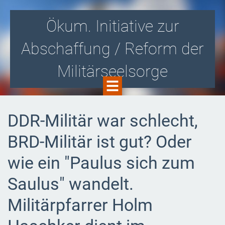
Ökum. Initiative zur
Abschaffung / Reform der
Militärseelsorge
Gegen die Zusammenarbeit von Kirche
DDR-Militär war schlecht,
und Militär! Für eine kirchlich
BRD-Militär ist gut? Oder
organisierte Soldatenseelsorge i.S.v.
wie ein "Paulus sich zum
Aussteigerbegleitung und -beratung!
Saulus" wandelt.
Militärpfarrer Holm