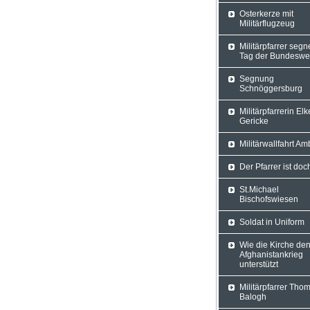
Osterkerze mit
Militärflugzeug
Militärpfarrer seg
Tag der Bundeswe
Segnung
Schnöggersburg
Militärpfarrerin Elk
Gericke
Militärwallfahrt A
Der Pfarrer ist doc
St.Michael
Bischofswiesen
Soldat in Uniform
Wie die Kirche de
Afghanistankrieg
unterstützt
Militärpfarrer Tho
Balogh