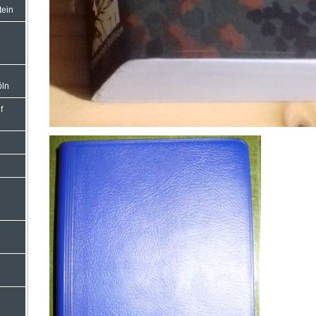
tein
öln
f