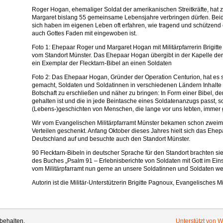
Roger Hogan, ehemaliger Soldat der amerikanischen Streitkräfte, hat
Margaret bislang 55 gemeinsame Lebensjahre verbringen dürfen. Bei
sich haben im eigenen Leben oft erfahren, wie tragend und schützend e
auch Gottes Faden mit eingewoben ist.
Foto 1: Ehepaar Roger und Margaret Hogan mit Militärpfarrerin Brigit
vom Standort Münster. Das Ehepaar Hogan übergibt in der Kapelle de
ein Exemplar der Flecktarn-Bibel an einen Soldaten
Foto 2: Das Ehepaar Hogan, Gründer der Operation Centurion, hat es
gemacht, Soldaten und Soldatinnen in verschiedenen Ländern Inhalte 
Botschaft zu erschließen und näher zu bringen: In Form einer Bibel, de
gehalten ist und die in jede Beintasche eines Soldatenanzugs passt, so
(Lebens-)geschichten von Menschen, die lange vor uns lebten, immer g
Wir vom Evangelischen Militärpfarramt Münster bekamen schon zweima
Verteilen geschenkt. Anfang Oktober dieses Jahres hielt sich das Ehe
Deutschland auf und besuchte auch den Standort Münster.
90 Flecktarn-Bibeln in deutscher Sprache für den Standort brachten si
des Buches „Psalm 91 – Erlebnisberichte von Soldaten mit Gott im Ein
vom Militärpfarramt nun gerne an unsere Soldatinnen und Soldaten wei
Autorin ist die Militär-Unterstützerin Brigitte Pagnoux, Evangelisches M
behalten.
Unterstützt von