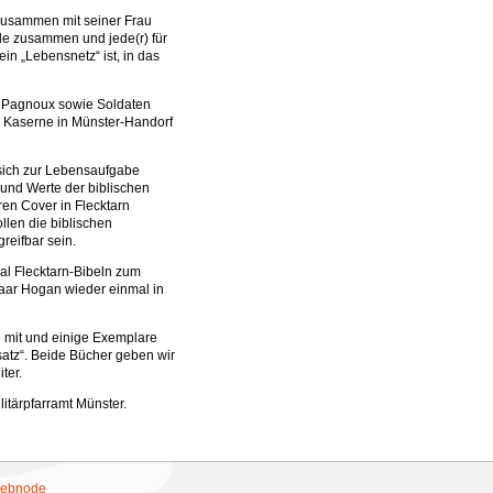
 zusammen mit seiner Frau
de zusammen und jede(r) für
in „Lebensnetz“ ist, in das
te Pagnoux sowie Soldaten
r Kaserne in Münster-Handorf
 sich zur Lebensaufgabe
und Werte der biblischen
ren Cover in Flecktarn
llen die biblischen
reifbar sein.
l Flecktarn-Bibeln zum
paar Hogan wieder einmal in
e mit und einige Exemplare
satz“. Beide Bücher geben wir
ter.
ilitärpfarramt Münster.
 Webnode