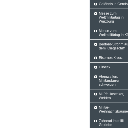
Gelöbnis in Gerols
Messe zum
Weltmilitärtag in
Würzburg
Messe zum
Weltmilitärtag in K
Bedford-Strohm au
dem Kriegsschiff
Eisernes Kreuz
Lübeck
Atomwaffen:
Miliitärpfarrer
schweigen
MilPfr Haschker,
Weiden
Militär-
Weihnachtsbäume
Zahnrad im milit.
Getriebe