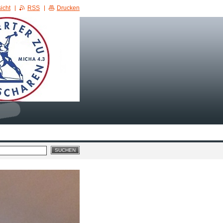
icht
RSS
Drucken