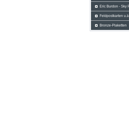
Eric Burdon - Sky P
Feldpostkarten u.ä
Bronze-Plaketten