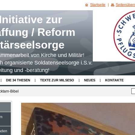
Startseite
Seitenübers
nitiative zur
ffung / Reform
itärseelsorge
mmenarbeit von Kirche und Militär!
ch organisierte Soldatenseelsorge i.S.v.
itung und -beratung!
DIE 34 THESEN
TEXTE ZUR MILSESO
NEUES
KONTAKTE
cktarn-Bibel
im
aden