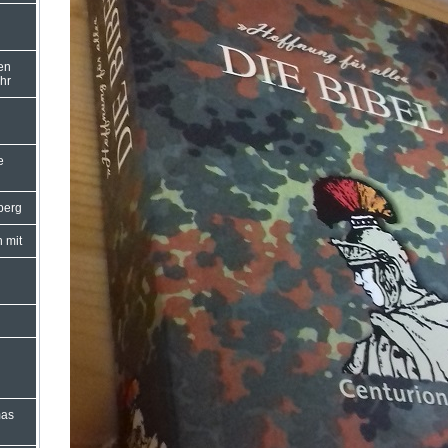
nen
hr
e
mberg
h mit
n
mas