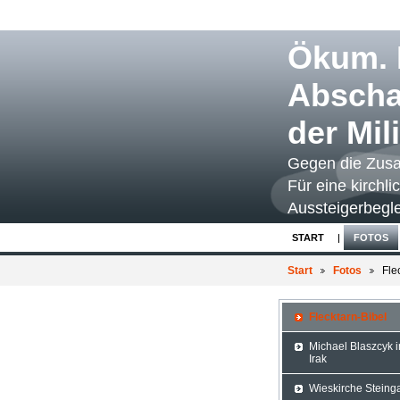
Ökum. I
Abscha
der Mil
Gegen die Zusa
Für eine kirchli
Aussteigerbegle
START
FOTOS
Start
Fotos
Fle
Flecktarn-Bibel
Michael Blaszcyk 
Irak
Wieskirche Steing