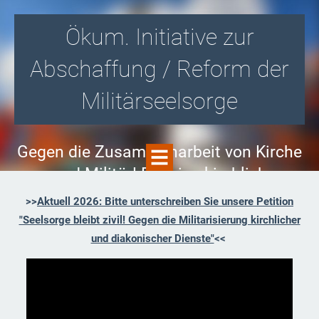
Ökum. Initiative zur
Abschaffung / Reform der
Militärseelsorge
Gegen die Zusammenarbeit von Kirche
und Militär! Für eine kirchlich
organisierte Soldatenseelsorge i.S.v.
>>
Aktuell 2026: Bitte unterschreiben Sie unsere Petition
Aussteigerbegleitung und -beratung!
"Seelsorge bleibt zivil! Gegen die Militarisierung kirchlicher
und diakonischer Dienste"
<<