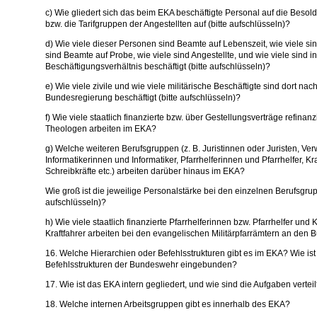
c) Wie gliedert sich das beim EKA beschäftigte Personal auf die Bes
bzw. die Tarifgruppen der Angestellten auf (bitte aufschlüsseln)?
d) Wie viele dieser Personen sind Beamte auf Lebenszeit, wie viele sin
sind Beamte auf Probe, wie viele sind Angestellte, und wie viele sind 
Beschäftigungsverhältnis beschäftigt (bitte aufschlüsseln)?
e) Wie viele zivile und wie viele militärische Beschäftigte sind dort nac
Bundesregierung beschäftigt (bitte aufschlüsseln)?
f) Wie viele staatlich finanzierte bzw. über Gestellungsverträge refina
Theologen arbeiten im EKA?
g) Welche weiteren Berufsgruppen (z. B. Juristinnen oder Juristen, Ve
Informatikerinnen und Informatiker, Pfarrhelferinnen und Pfarrhelfer, Kr
Schreibkräfte etc.) arbeiten darüber hinaus im EKA?
Wie groß ist die jeweilige Personalstärke bei den einzelnen Berufsgru
aufschlüsseln)?
h) Wie viele staatlich finanzierte Pfarrhelferinnen bzw. Pfarrhelfer und 
Kraftfahrer arbeiten bei den evangelischen Militärpfarrämtern an de
16. Welche Hierarchien oder Befehlsstrukturen gibt es im EKA? Wie ist
Befehlsstrukturen der Bundeswehr eingebunden?
17. Wie ist das EKA intern gegliedert, und wie sind die Aufgaben verteil
18. Welche internen Arbeitsgruppen gibt es innerhalb des EKA?