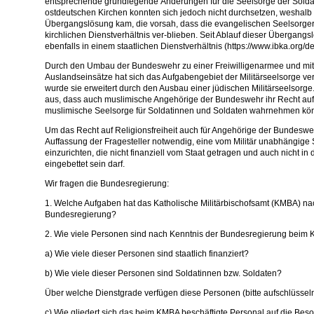
entsprechende grundlegende Änderungen für die Seelsorge der Solda
ostdeutschen Kirchen konnten sich jedoch nicht durchsetzen, weshalb e
Übergangslösung kam, die vorsah, dass die evangelischen Seelsorge
kirchlichen Dienstverhältnis ver-blieben. Seit Ablauf dieser Übergang
ebenfalls in einem staatlichen Dienstverhältnis (https://www.ibka.org/de/
Durch den Umbau der Bundeswehr zu einer Freiwilligenarmee und mi
Auslandseinsätze hat sich das Aufgabengebiet der Militärseelsorge ver
wurde sie erweitert durch den Ausbau einer jüdischen Militärseelsorge
aus, dass auch muslimische Angehörige der Bundeswehr ihr Recht auf 
muslimische Seelsorge für Soldatinnen und Soldaten wahrnehmen kö
Um das Recht auf Religionsfreiheit auch für Angehörige der Bundeswehr
Auffassung der Fragesteller notwendig, eine vom Militär unabhängige
einzurichten, die nicht finanziell vom Staat getragen und auch nicht in 
eingebettet sein darf.
Wir fragen die Bundesregierung:
1. Welche Aufgaben hat das Katholische Militärbischofsamt (KMBA) na
Bundesregierung?
2. Wie viele Personen sind nach Kenntnis der Bundesregierung beim 
a) Wie viele dieser Personen sind staatlich finanziert?
b) Wie viele dieser Personen sind Soldatinnen bzw. Soldaten?
Über welche Dienstgrade verfügen diese Personen (bitte aufschlüssel
c) Wie gliedert sich das beim KMBA beschäftigte Personal auf die B