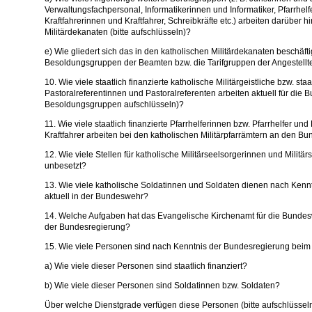
Verwaltungsfachpersonal, Informatikerinnen und Informatiker, Pfarrhelf
Kraftfahrerinnen und Kraftfahrer, Schreibkräfte etc.) arbeiten darüber 
Militärdekanaten (bitte aufschlüsseln)?
e) Wie gliedert sich das in den katholischen Militärdekanaten beschäfti
Besoldungsgruppen der Beamten bzw. die Tarifgruppen der Angestellten
10. Wie viele staatlich finanzierte katholische Militärgeistliche bzw. staa
Pastoralreferentinnen und Pastoralreferenten arbeiten aktuell für die 
Besoldungsgruppen aufschlüsseln)?
11. Wie viele staatlich finanzierte Pfarrhelferinnen bzw. Pfarrhelfer und
Kraftfahrer arbeiten bei den katholischen Militärpfarrämtern an den 
12. Wie viele Stellen für katholische Militärseelsorgerinnen und Militär
unbesetzt?
13. Wie viele katholische Soldatinnen und Soldaten dienen nach Kenn
aktuell in der Bundeswehr?
14. Welche Aufgaben hat das Evangelische Kirchenamt für die Bunde
der Bundesregierung?
15. Wie viele Personen sind nach Kenntnis der Bundesregierung beim
a) Wie viele dieser Personen sind staatlich finanziert?
b) Wie viele dieser Personen sind Soldatinnen bzw. Soldaten?
Über welche Dienstgrade verfügen diese Personen (bitte aufschlüssel