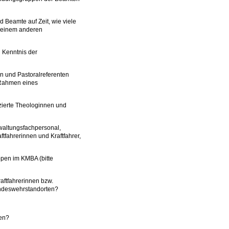
d Beamte auf Zeit, wie viele
in einem anderen
h Kenntnis der
nen und Pastoralreferenten
 Rahmen eines
anzierte Theologinnen und
rwaltungsfachpersonal,
aftfahrerinnen und Kraftfahrer,
ppen im KMBA (bitte
Kraftfahrerinnen bzw.
Bundeswehrstandorten?
den?