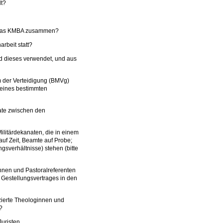
lt?
et das KMBA zusammen?
rbeit statt?
rd dieses verwendet, und aus
um der Verteidigung (BMVg)
 eines bestimmten
nate zwischen den
ilitärdekanaten, die in einem
auf Zeit, Beamte auf Probe;
gsverhältnisse) stehen (bitte
tinnen und Pastoralreferenten
Gestellungsvertrages in den
nzierte Theologinnen und
?
uristen,