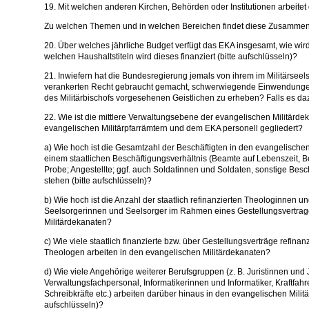
19. Mit welchen anderen Kirchen, Behörden oder Institutionen arbei
Zu welchen Themen und in welchen Bereichen findet diese Zusammena
20. Über welches jährliche Budget verfügt das EKA insgesamt, wie wir
welchen Haushaltstiteln wird dieses finanziert (bitte aufschlüsseln)?
21. Inwiefern hat die Bundesregierung jemals von ihrem im Militärsee
verankerten Recht gebraucht gemacht, schwerwiegende Einwendungen
des Militärbischofs vorgesehenen Geistlichen zu erheben? Falls es 
22. Wie ist die mittlere Verwaltungsebene der evangelischen Militärd
evangelischen Militärpfarrämtern und dem EKA personell gegliedert?
a) Wie hoch ist die Gesamtzahl der Beschäftigten in den evangelischen
einem staatlichen Beschäftigungsverhältnis (Beamte auf Lebenszeit, B
Probe; Angestellte; ggf. auch Soldatinnen und Soldaten, sonstige Besc
stehen (bitte aufschlüsseln)?
b) Wie hoch ist die Anzahl der staatlich refinanzierten Theologinnen 
Seelsorgerinnen und Seelsorger im Rahmen eines Gestellungsvertrag
Militärdekanaten?
c) Wie viele staatlich finanzierte bzw. über Gestellungsverträge refina
Theologen arbeiten in den evangelischen Militärdekanaten?
d) Wie viele Angehörige weiterer Berufsgruppen (z. B. Juristinnen und J
Verwaltungsfachpersonal, Informatikerinnen und Informatiker, Kraftfahr
Schreibkräfte etc.) arbeiten darüber hinaus in den evangelischen Milit
aufschlüsseln)?