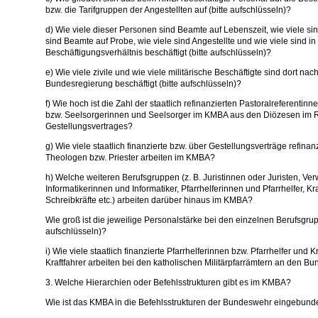
bzw. die Tarifgruppen der Angestellten auf (bitte aufschlüsseln)?
d) Wie viele dieser Personen sind Beamte auf Lebenszeit, wie viele sin
sind Beamte auf Probe, wie viele sind Angestellte und wie viele sind 
Beschäftigungsverhältnis beschäftigt (bitte aufschlüsseln)?
e) Wie viele zivile und wie viele militärische Beschäftigte sind dort nac
Bundesregierung beschäftigt (bitte aufschlüsseln)?
f) Wie hoch ist die Zahl der staatlich refinanzierten Pastoralreferentin
bzw. Seelsorgerinnen und Seelsorger im KMBA aus den Diözesen im
Gestellungsvertrages?
g) Wie viele staatlich finanzierte bzw. über Gestellungsverträge refin
Theologen bzw. Priester arbeiten im KMBA?
h) Welche weiteren Berufsgruppen (z. B. Juristinnen oder Juristen, Ve
Informatikerinnen und Informatiker, Pfarrhelferinnen und Pfarrhelfer, Kr
Schreibkräfte etc.) arbeiten darüber hinaus im KMBA?
Wie groß ist die jeweilige Personalstärke bei den einzelnen Berufsgru
aufschlüsseln)?
i) Wie viele staatlich finanzierte Pfarrhelferinnen bzw. Pfarrhelfer und 
Kraftfahrer arbeiten bei den katholischen Militärpfarrämtern an den 
3. Welche Hierarchien oder Befehlsstrukturen gibt es im KMBA?
Wie ist das KMBA in die Befehlsstrukturen der Bundeswehr eingebun