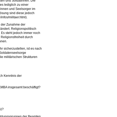
ten und Soldatinnen. Die
s lediglich zu einer
rinnen und Seelsorger im
slösung sind diese jedoch
infos/militaer.html).
t der Zunahme der
ändert. Religionspolitisch
. Es steht jedoch immer noch
Religionsfreiheit durch
nnen.
 sicherzustellen, ist es nach
 Soldatenseelsorge
die militärischen Strukturen
ch Kenntnis der
KMBA insgesamt beschäftigt?
n)?
esoldungsgruppen der Beamten