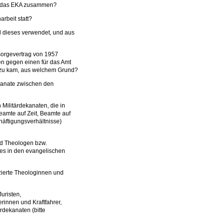
tet das EKA zusammen?
rbeit statt?
d dieses verwendet, und aus
lsorgevertrag von 1957
 gegen einen für das Amt
dazu kam, aus welchem Grund?
ekanate zwischen den
 Militärdekanaten, die in
eamte auf Zeit, Beamte auf
häftigungsverhältnisse)
und Theologen bzw.
es in den evangelischen
nzierte Theologinnen und
uristen,
erinnen und Kraftfahrer,
ärdekanaten (bitte