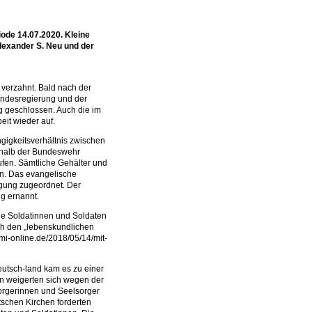
de 14.07.2020. Kleine
Alexander S. Neu und der
l verzahnt. Bald nach der
undesregierung und der
g geschlossen. Auch die im
eit wieder auf.
ngigkeitsverhältnis zwischen
erhalb der Bundeswehr
ufen. Sämtliche Gehälter und
en. Das evangelische
gung zugeordnet. Der
ng ernannt.
 die Soldatinnen und Soldaten
rch den „lebenskundlichen
imi-online.de/2018/05/14/mit-
eutsch-land kam es zu einer
en weigerten sich wegen der
orgerinnen und Seelsorger
utschen Kirchen forderten