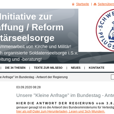
Startseite
Seitenübers
nitiative zur
ffung / Reform
itärseelsorge
mmenarbeit von Kirche und Militär!
ch organisierte Soldatenseelsorge i.S.v.
itung und -beratung!
DIE 34 THESEN
TEXTE ZUR MILSESO
NEUES
KONTAKTE
e Anfrage" im Bundestag - Antwort der Regierung
03.09.2020 08:28
Unsere "Kleine Anfrage" im Bundestag - Ant
H I E R D I E A N T W O R T D E R R E G I E R U N G v o m 3 . 8 . 2
genauer gesagt ist es die Antwort des Bundesministeriums für Verteidi
hier als pdf-Datei zum Herunterladen, Lesen und Sich-Wundern.