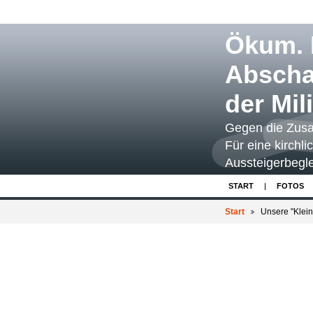
Ökum. I
Abscha
der Mil
Gegen die Zusa
Für eine kirchli
Aussteigerbegle
START
FOTOS
Start
Unsere "Klein