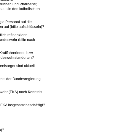
erinnen und Pfarrhelfer,
hinaus in den katholischen
gte Personal auf die
 auf (bitte aufschlüsseln)?
tlich refinanzierte
Bundeswehr (bitte nach
 Kraftfahrerinnen bzw.
Bundeswehrstandorten?
seelsorger sind aktuell
tnis der Bundesregierung
swehr (EKA) nach Kenntnis
 EKA insgesamt beschäftigt?
n)?