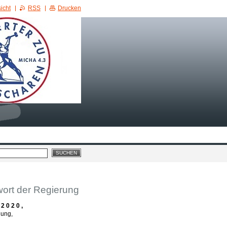
icht
RSS
Drucken
wort der Regierung
 0 2 0 ,
gung,