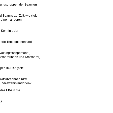
oldungsgruppen der Beamten
d Beamte auf Zeit, wie viele
in einem anderen
h Kenntnis der
nzierte Theologinnen und
rwaltungsfachpersonal,
aftfahrerinnen und Kraftfahrer,
ppen im EKA (bitte
Kraftfahrerinnen bzw.
n Bundeswehrstandorten?
 das EKA in die
t?