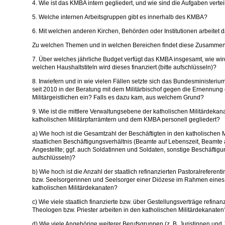
4. Wie ist das KMBA intern gegliedert, und wie sind die Aufgaben vertei
5. Welche internen Arbeitsgruppen gibt es innerhalb des KMBA?
6. Mit welchen anderen Kirchen, Behörden oder Institutionen arbeit
Zu welchen Themen und in welchen Bereichen findet diese Zusammena
7. Über welches jährliche Budget verfügt das KMBA insgesamt, wie wi
welchen Haushaltstiteln wird dieses finanziert (bitte aufschlüsseln)?
8. Inwiefern und in wie vielen Fällen setzte sich das Bundesministeri
seit 2010 in der Beratung mit dem Militärbischof gegen die Ernennung
Militärgeistlichen ein? Falls es dazu kam, aus welchem Grund?
9. Wie ist die mittlere Verwaltungsebene der katholischen Militärdeka
katholischen Militärpfarrämtern und dem KMBA personell gegliedert?
a) Wie hoch ist die Gesamtzahl der Beschäftigten in den katholischen M
staatlichen Beschäftigungsverhältnis (Beamte auf Lebenszeit, Beamte 
Angestellte; ggf. auch Soldatinnen und Soldaten, sonstige Beschäftigun
aufschlüsseln)?
b) Wie hoch ist die Anzahl der staatlich refinanzierten Pastoralreferen
bzw. Seelsorgerinnen und Seelsorger einer Diözese im Rahmen eines 
katholischen Militärdekanaten?
c) Wie viele staatlich finanzierte bzw. über Gestellungsverträge refina
Theologen bzw. Priester arbeiten in den katholischen Militärdekanaten
d) Wie viele Angehörige weiterer Berufsgruppen (z. B. Juristinnen und J