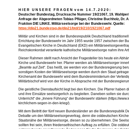
H I E R U N S E R E F R A G E N v o m 1 4 . 7 . 2 0 2 0 :
Deutscher Bundestag, Drucksache Nummer 19/21067, 19. Wahlperio
Anfrage der Abgeordneten Tobias Pflüger, Christine Buchholz, Dr. 
Fraktion DIE LINKE. Militärseelsorge bei der Bundeswehr. Quelle:
https://dip21.bundestag.de/dip21/btd/19/210/1921067.pdf
Militär und Kirchen sind in der Bundesrepublik Deutschland traditionel
Errichtung der Bundeswehr im Jahr 1955 wurde 1957 zwischen der B
Evangelischen Kirche in Deutschland (EKD) ein Militärseelsorgevertra
Reichskonkordat verankerte katholische Militärseelsorge nahm ihre Arb
Dieser Rahmen stellt nach Ansicht der Fragesteller bis heute ein Abhä
Kirche und Bundeswehr her. Pfarrer werden als Militärseelsorger inn
„Beamte auf Zeit“. Das heißt, sie werden von der Bundesregierung ber
sonstigen Kosten der Militärseelsorge werden durch den Staat getrag
Kirchenamt der Bundeswehr wird dem Bundesministerium der Verteidi
Militärbischof wird von der Kirche in Absprache mit der Bundesregieru
Die geistliche Dienstaufsicht liegt bei den Kirchen. Die Pfarrer haben
und ihre Einsätze seelsorgerlich zu begleiten. Daneben sollen sie du
Unterricht“ die „Innere Führung“ der Bundeswehr stärken (https://www.
kirchlichem-segen-in-den-krieg/).
Mit dem Beitritt der fünf neuen Bundesländer an die Bundesrepublik D
Debatte um den Militärseelsorgevertrag, denn die ostdeutschen Kirch
Staatsnähe der Militärseelsorge, diesen so zu übernehmen. Die Seels
sollten frei sein, ihren friedensethischen Auftrag zu erfüllen. Die ostde