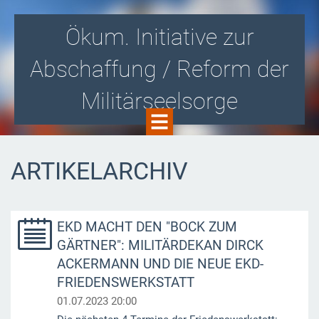
Ökum. Initiative zur
Abschaffung / Reform der
Militärseelsorge
Gegen die Zusammenarbeit von Kirche
ARTIKELARCHIV
und Militär! Für eine kirchlich
organisierte Soldatenseelsorge i.S.v.
Aussteigerbegleitung und -beratung!
EKD MACHT DEN "BOCK ZUM
GÄRTNER": MILITÄRDEKAN DIRCK
ACKERMANN UND DIE NEUE EKD-
FRIEDENSWERKSTATT
01.07.2023 20:00