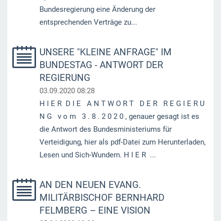
Bundesregierung eine Änderung der
entsprechenden Verträge zu...
UNSERE "KLEINE ANFRAGE" IM
BUNDESTAG - ANTWORT DER
REGIERUNG
03.09.2020 08:28
H I E R D I E A N T W O R T D E R R E G I E R U
N G v o m 3 . 8 . 2 0 2 0 , genauer gesagt ist es
die Antwort des Bundesministeriums für
Verteidigung, hier als pdf-Datei zum Herunterladen,
Lesen und Sich-Wundern. H I E R ...
AN DEN NEUEN EVANG.
MILITÄRBISCHOF BERNHARD
FELMBERG – EINE VISION